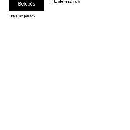
Emlékezz rám
Belépés
Elfelejtett jelszó?